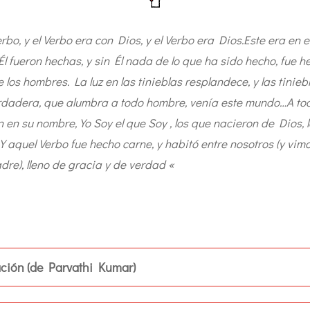
erbo, y el Verbo era con Dios, y el Verbo era Dios.Este era en e
Él fueron hechas, y sin Él nada de lo que ha sido hecho, fue h
de los hombres. La luz en las tinieblas resplandece, y las tinie
erdadera, que alumbra a todo hombre, venía este mundo…A tod
n en su nombre, Yo Soy el que Soy , los que nacieron de Dios, 
 aquel Verbo fue hecho carne, y habitó entre nosotros (y vimos
dre), lleno de gracia y de verdad «
ación (de Parvathi Kumar)