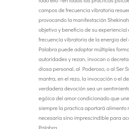
todo ello –en todas las prácticas psic
campos de frecuencia vibratoria resuen
provocando la manifestación Shekinah
objetivo y beneficio de su experiencia) 
frecuencia vibratoria de la energia del
Palabra puede adoptar múltiples forma
autoridades y rezan, invocan o decreta
diosa personal, al Poderoso, o al Ser S
mantra, en el rezo, la invocación o el 
verdadera devoción sea un sentimiento 
egóica del amor condicionado que une al
siempre la practica aportará alimento n
necesaria sino imprescindible para aco
Palabra.