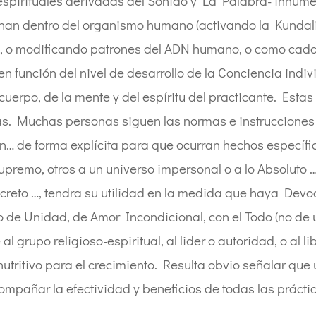
oespirituales derivadas del Sonido y La Palabra- innum
an dentro del organismo humano (activando la Kundalini
, o modificando patrones del ADN humano, o como cada 
en función del nivel de desarrollo de la Conciencia indiv
 cuerpo, de la mente y del espíritu del practicante. Esta
s. Muchas personas siguen las normas e instrucciones 
n… de forma explícita para que ocurran hechos específic
upremo, otros a un universo impersonal o a lo Absoluto …
decreto …, tendra su utilidad en la medida que haya Devo
de Unidad, de Amor Incondicional, con el Todo (no de un
 grupo religioso-espiritual, al lider o autoridad, o al l
utritivo para el crecimiento. Resulta obvio señalar que
mpañar la efectividad y beneficios de todas las práctic