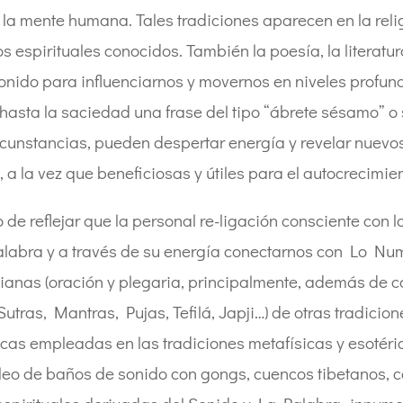
a mente humana. Tales tradiciones aparecen en la religi
 espirituales conocidos. También la poesía, la literatura
sonido para influenciarnos y movernos en niveles profu
 hasta la saciedad una frase del tipo “ábrete sésamo” o 
rcunstancias, pueden despertar energía y revelar nuevo
 a la vez que beneficiosas y útiles para el autocrecimien
de reflejar que la personal re-ligación consciente con l
abra y a través de su energía conectarnos con Lo Numi
tianas (oración y plegaria, principalmente, además de c
Sutras, Mantras, Pujas, Tefilá, Japji…) de otras tradici
cas empleadas en las tradiciones metafísicas y esotéric
leo de baños de sonido con gongs, cuencos tibetanos, 