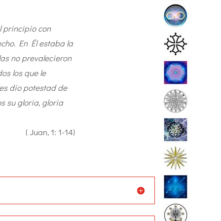
l principio con
echo. En Él estaba la
blas no prevalecieron
os los que le
les dio potestad de
 su gloria, gloria
( Juan, 1: 1-14)